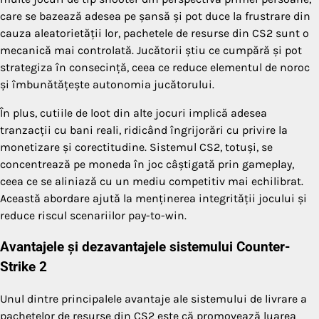
care se bazează adesea pe șansă și pot duce la frustrare din
cauza aleatorietății lor, pachetele de resurse din CS2 sunt o
mecanică mai controlată. Jucătorii știu ce cumpără și pot
strategiza în consecință, ceea ce reduce elementul de noroc
și îmbunătățește autonomia jucătorului.
În plus, cutiile de loot din alte jocuri implică adesea
tranzacții cu bani reali, ridicând îngrijorări cu privire la
monetizare și corectitudine. Sistemul CS2, totuși, se
concentrează pe moneda în joc câștigată prin gameplay,
ceea ce se aliniază cu un mediu competitiv mai echilibrat.
Această abordare ajută la menținerea integrității jocului și
reduce riscul scenariilor pay-to-win.
Avantajele și dezavantajele sistemului Counter-
Strike 2
Unul dintre principalele avantaje ale sistemului de livrare a
pachetelor de resurse din CS2 este că promovează luarea