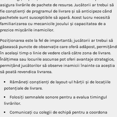
asigura livrările de pachete de resurse. Jucătorii ar trebui să
fie conștienți de programul de livrare și să anticipeze când
pachetele sunt susceptibile să apară. Acest lucru necesită
familiarizarea cu mecanicile jocului și capacitatea de a
prezice mișcările inamicilor.
Poziționarea este la fel de importantă; jucătorii ar trebui să
găsească puncte de observație care oferă adăpost, permițând
în același timp o linie de vedere clară către zona de livrare.
Înălțimea sau locurile ascunse pot oferi avantaje strategice,
permițând jucătorilor să observe inamicii înainte ca aceștia
să poată revendica livrarea.
Rămâneți conștienți de layout-ul hărții și de locațiile
potențiale de livrare.
Folosiți semnalele sonore pentru a evalua timingul
livrărilor.
Comunicați cu colegii de echipă pentru a coordona