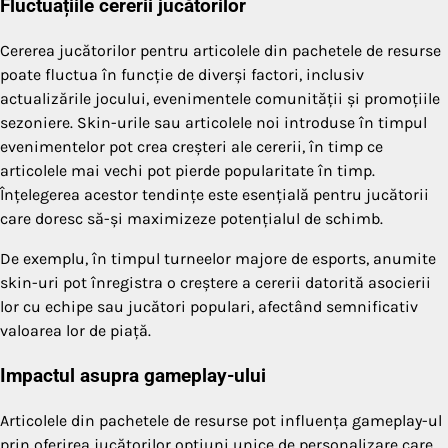
Fluctuațiile cererii jucătorilor
Cererea jucătorilor pentru articolele din pachetele de resurse
poate fluctua în funcție de diverși factori, inclusiv
actualizările jocului, evenimentele comunității și promoțiile
sezoniere. Skin-urile sau articolele noi introduse în timpul
evenimentelor pot crea creșteri ale cererii, în timp ce
articolele mai vechi pot pierde popularitate în timp.
Înțelegerea acestor tendințe este esențială pentru jucătorii
care doresc să-și maximizeze potențialul de schimb.
De exemplu, în timpul turneelor majore de esports, anumite
skin-uri pot înregistra o creștere a cererii datorită asocierii
lor cu echipe sau jucători populari, afectând semnificativ
valoarea lor de piață.
Impactul asupra gameplay-ului
Articolele din pachetele de resurse pot influența gameplay-ul
prin oferirea jucătorilor opțiuni unice de personalizare care