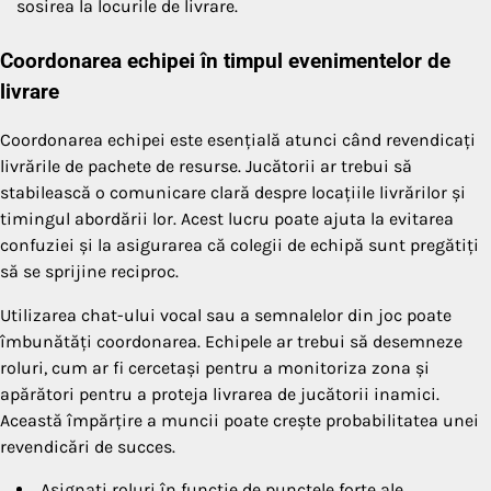
sosirea la locurile de livrare.
Coordonarea echipei în timpul evenimentelor de
livrare
Coordonarea echipei este esențială atunci când revendicați
livrările de pachete de resurse. Jucătorii ar trebui să
stabilească o comunicare clară despre locațiile livrărilor și
timingul abordării lor. Acest lucru poate ajuta la evitarea
confuziei și la asigurarea că colegii de echipă sunt pregătiți
să se sprijine reciproc.
Utilizarea chat-ului vocal sau a semnalelor din joc poate
îmbunătăți coordonarea. Echipele ar trebui să desemneze
roluri, cum ar fi cercetași pentru a monitoriza zona și
apărători pentru a proteja livrarea de jucătorii inamici.
Această împărțire a muncii poate crește probabilitatea unei
revendicări de succes.
Asignați roluri în funcție de punctele forte ale