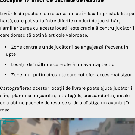
Locațiile livrărilor de pachete de resurse
Livrările de pachete de resurse au loc în locații prestabilite pe
hartă, care pot varia între diferite moduri de joc și hărți.
Familiarizarea cu aceste locații este crucială pentru jucătorii
care doresc să obțină articole valoroase.
Zone centrale unde jucătorii se angajează frecvent în
lupte
Locații de înălțime care oferă un avantaj tactic
Zone mai puțin circulate care pot oferi acces mai sigur
Cartografierea acestor locații de livrare poate ajuta jucătorii
să-și planifice mișcările și strategiile, crescându-le șansele
de a obține pachete de resurse și de a câștiga un avantaj în
meci.