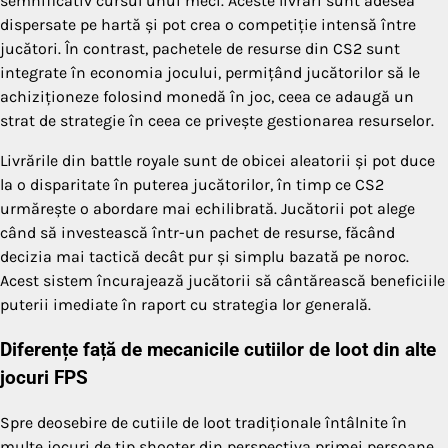
semnificativ cursul unui meci. Aceste livrări sunt adesea
dispersate pe hartă și pot crea o competiție intensă între
jucători. În contrast, pachetele de resurse din CS2 sunt
integrate în economia jocului, permițând jucătorilor să le
achiziționeze folosind monedă în joc, ceea ce adaugă un
strat de strategie în ceea ce privește gestionarea resurselor.
Livrările din battle royale sunt de obicei aleatorii și pot duce
la o disparitate în puterea jucătorilor, în timp ce CS2
urmărește o abordare mai echilibrată. Jucătorii pot alege
când să investească într-un pachet de resurse, făcând
decizia mai tactică decât pur și simplu bazată pe noroc.
Acest sistem încurajează jucătorii să cântărească beneficiile
puterii imediate în raport cu strategia lor generală.
Diferențe față de mecanicile cutiilor de loot din alte
jocuri FPS
Spre deosebire de cutiile de loot tradiționale întâlnite în
multe jocuri de tip shooter din perspectiva primei persoane,